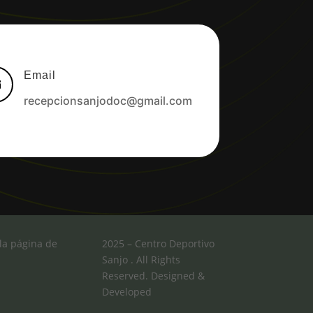
Email

recepcionsanjodoc@gmail.com
la página de
2025 – Centro Deportivo
Sanjo . All Rights
Reserved. Designed &
Developed