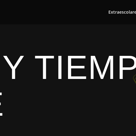
Extraescolar
 Y TIEM
E