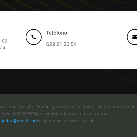
Teléfono

2:00
629 61 50 54
 a
usar nuestro sitio. Puedes ponerte en contacto con nosotros desde 
desde el
629615054 o escribiéndonos a nuestro e-mail
njodoc@gmail.com
o siguenos en redes sociales.