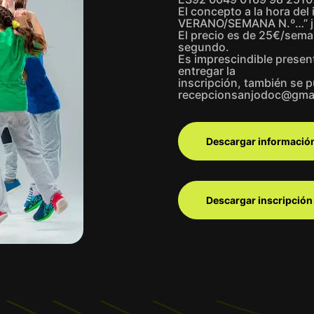
El concepto a la hora de
VERANO/SEMANA N.º…” jun
El precio es de 25€/sema
segundo.
Es imprescindible presen
entregar la
inscripción, también se p
recepcionsanjodoc@gma
Descargar informació
Descargar inscripción