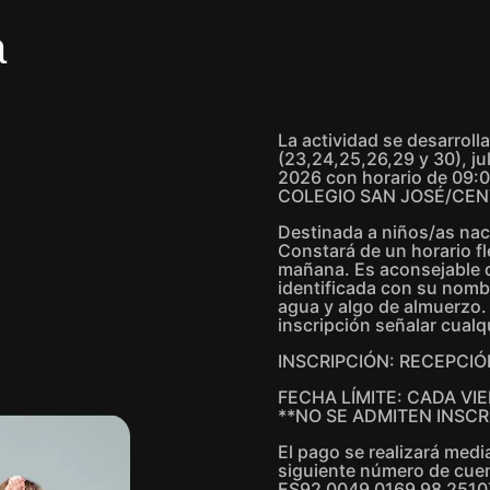
a
La actividad se desarroll
(23,24,25,26,29 y 30), jul
2026 con horario de 09:00
COLEGIO SAN JOSÉ/CEN
Destinada a niños/as nac
Constará de un horario fl
mañana. Es aconsejable q
identificada con su nomb
agua y algo de almuerzo.
inscripción señalar cualq
INSCRIPCIÓN: RECEPCI
FECHA LÍMITE: CADA VIE
**NO SE ADMITEN INSCR
El pago se realizará medi
siguiente número de cue
ES92 0049 0169 98 251